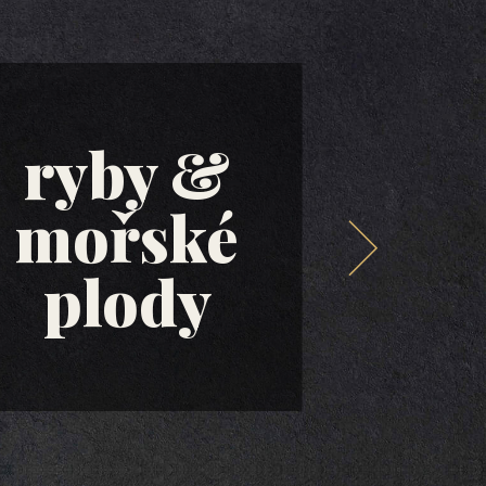
ryby &
mořské
ol
plody