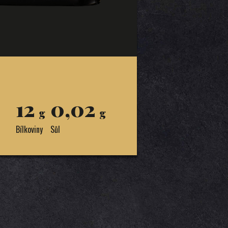
12
0,02
g
g
Bílkoviny
Sůl