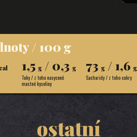
dnoty / 100 g
1,5
/ 0,3
73
/ 1,6
cal
g
g
g
g
Tuky / z toho nasycené
Sacharidy / z toho cukry
mastné kyseliny
ostatní