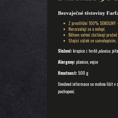
Bezvaječné těstoviny Farf
Z prvotřídní 100% SEMOLINY –
Nerozvařují se a nelepí.
Během vaření zůstávají pružné a
Stojící sáček se samolepícím,
Složení:
krupice z tvrdé
pšenice
, pi
Alergeny:
pšenice, vejce
Hmotnost:
500 g
Uvedené informace se mohou lišit v z
pochopení.