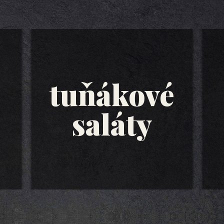
tuňákové
saláty