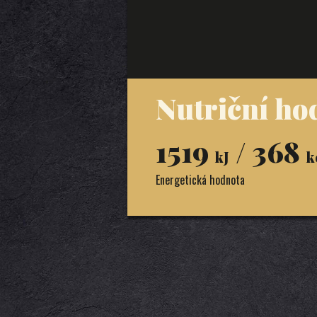
Nutriční ho
1519
/ 368
kJ
k
Energetická hodnota