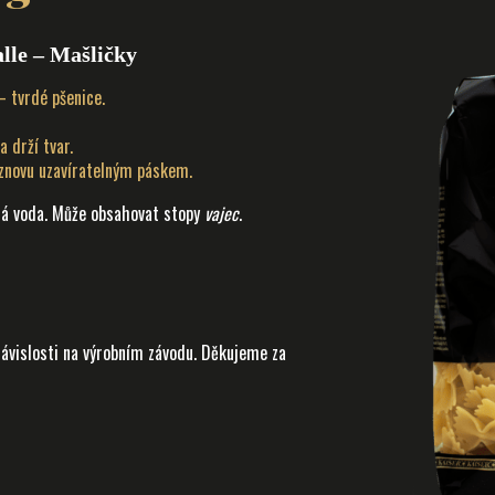
alle – Mašličky
 tvrdé pšenice.
 drží tvar.
 znovu uzavíratelným páskem.
tná voda. Může obsahovat stopy
vajec
.
ávislosti na výrobním závodu. Děkujeme za