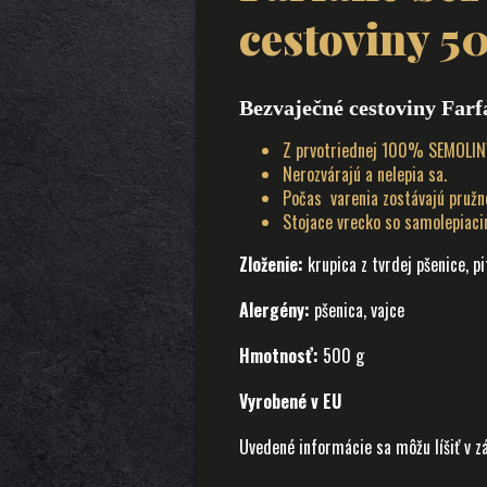
cestoviny 5
Bezvaječné cestoviny Farf
Z prvotriednej 100% SEMOLINY
Nerozvárajú a nelepia sa.
Počas varenia zostávajú pružné
Stojace vrecko so samolepiaci
Zloženie:
krupica z tvrdej pšenice, p
Alergény:
pšenica, vajce
Hmotnosť:
500 g
Vyrobené v EU
Uvedené informácie sa môžu líšiť v z