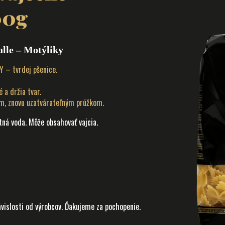
00g
alle – Motýliky
 – tvrdej pšenice.
 a držia tvar.
m, znovu uzatvárateľným prúžkom.
itná voda. Môže obsahovať vajcia.
ávislosti od výrobcov. Ďakujeme za pochopenie.