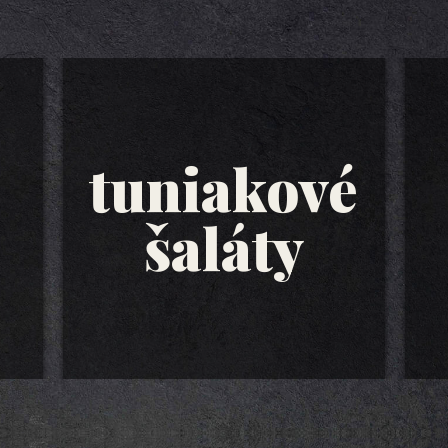
tuniakové
šaláty