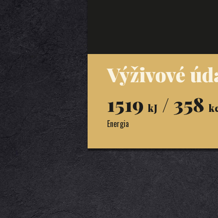
Výživové úda
1519
/ 358
kJ
k
Energia