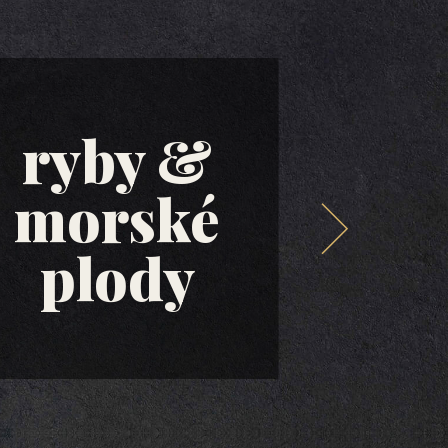
ryby &
morské
ol
plody