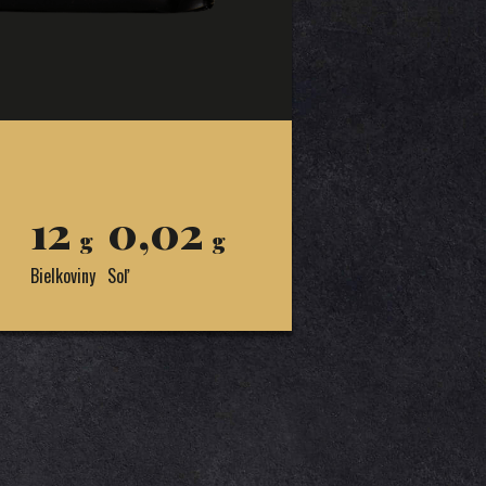
12
0,02
g
g
Bielkoviny
Soľ