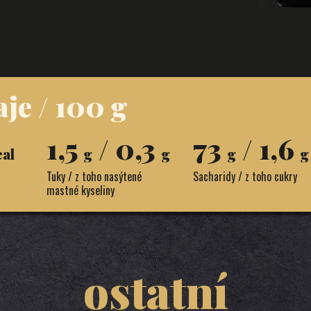
je / 100 g
1,5
/ 0,3
73
/ 1,6
cal
g
g
g
g
Tuky / z toho nasýtené
Sacharidy / z toho cukry
mastné kyseliny
ostatní