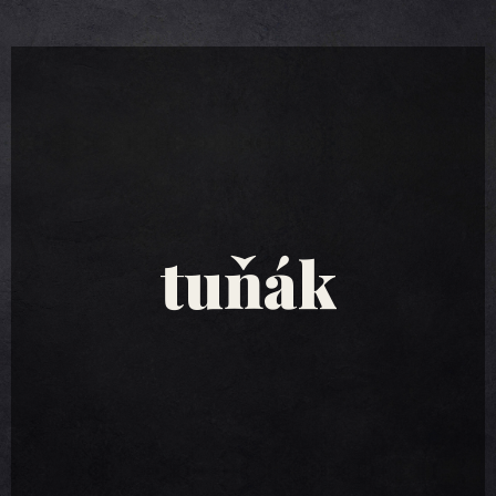
tuňákové
saláty