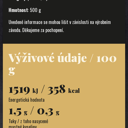
Hmotnost
: 500 g
Uvedené informace se mohou lišit v závislosti na výrobním
závodu. Děkujeme za pochopení.
Výživové údaje / 100
g
1519
/ 358
kJ
kcal
Energetická hodnota
1,5
/ 0,3
g
g
Tuky / z toho nasycené
mastné kyseliny