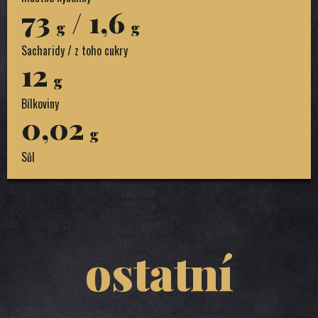
73
/ 1,6
g
g
Sacharidy / z toho cukry
12
g
Bílkoviny
0,02
g
Sůl
ostatní