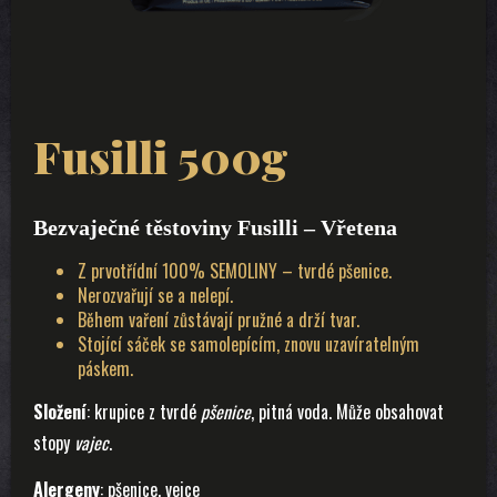
Fusilli 500g
Bezvaječné těstoviny Fusilli – Vřetena
Z prvotřídní 100% SEMOLINY – tvrdé pšenice.
Nerozvařují se a nelepí.
Během vaření zůstávají pružné a drží tvar.
Stojící sáček se samolepícím, znovu uzavíratelným
páskem.
Složení
: krupice z tvrdé
pšenice
, pitná voda. Může obsahovat
stopy
vajec
.
Alergeny
: pšenice, vejce