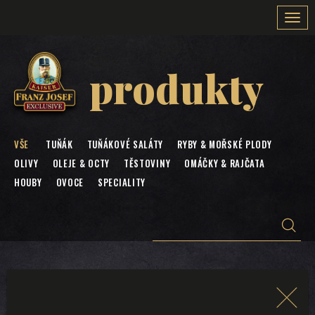
Togg
navi
produkty
VŠE
TUŇÁK
TUŇÁKOVÉ SALÁTY
RYBY & MOŘSKÉ PLODY
OLIVY
OLEJE & OCTY
TĚSTOVINY
OMÁČKY & RAJČATA
HOUBY
OVOCE
SPECIALITY