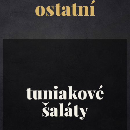
ostatní
tuniakové
šaláty