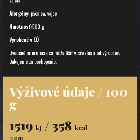
vajcia.
Alergény:
pšenica, vajce
Hmotnosť:
500 g
Vyrobené v EÚ
Uvedené informácie sa môžu líšiť v závislosti od výrobcov.
Ďakujeme za pochopenie.
Výživové údaje / 100
g
1519
/ 358
kJ
kcal
Energia