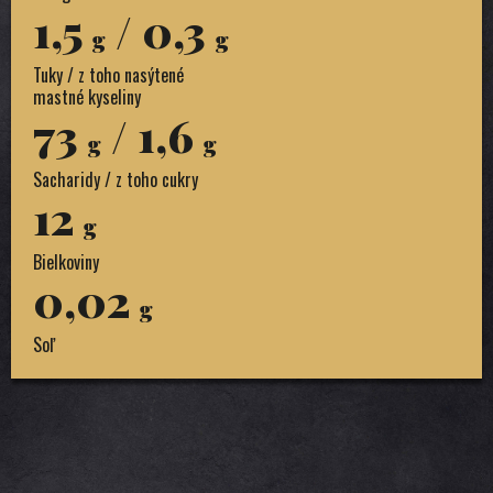
1,5
/ 0,3
g
g
Tuky / z toho nasýtené
mastné kyseliny
73
/ 1,6
g
g
Sacharidy / z toho cukry
12
g
Bielkoviny
0,02
g
Soľ