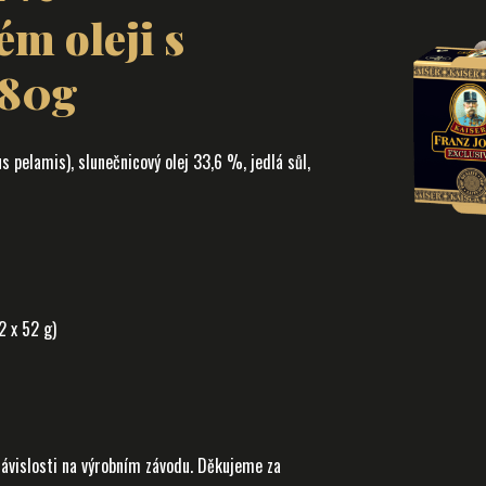
m oleji s
x80g
pelamis), slunečnicový olej 33,6 %, jedlá sůl,
 x 52 g)
ávislosti na výrobním závodu. Děkujeme za