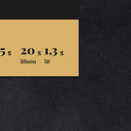
,5
20
1,3
g
g
g
Bílkoviny
Sůl