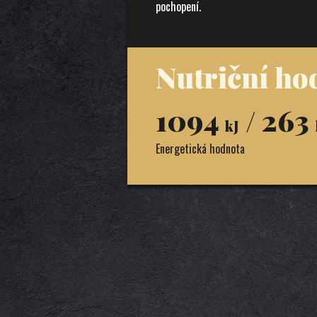
pochopení.
Nutriční ho
1094
/ 263
kJ
Energetická hodnota