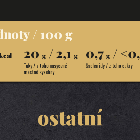
dnoty / 100 g
20
/ 2,1
0,7
/ <0
kcal
g
g
g
Tuky / z toho nasycené
Sacharidy / z toho cukry
mastné kyseliny
ostatní