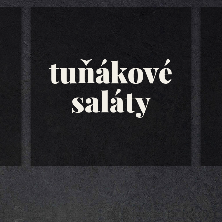
tuňákové
saláty