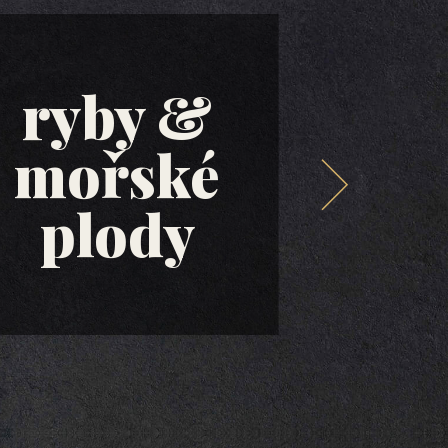
ryby &
mořské
ol
plody