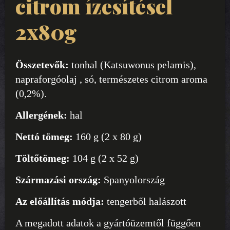
citrom ízesítésel
2x80g
Összetevők:
tonhal (Katsuwonus pelamis),
napraforgóolaj , só, természetes citrom aroma
(0,2%).
Allergének:
hal
Nettó tömeg:
160 g (2 x 80 g)
Töltőtömeg:
104 g (2 x 52 g)
Származási ország:
Spanyolország
Az előállítás módja:
tengerből halászott
A megadott adatok a gyártóüzemtől függően