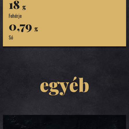
18
g
Fehérje
0,79
g
Só
egyéb