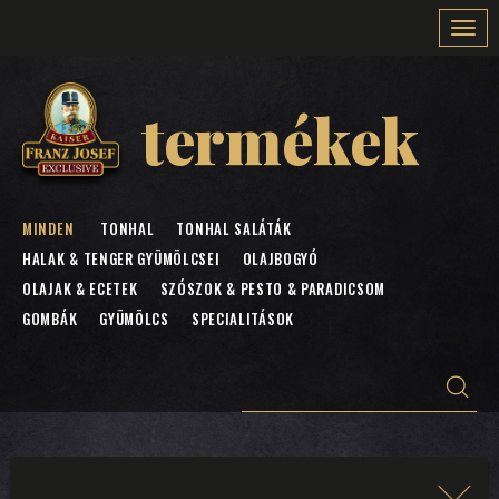
Togg
navi
termékek
MINDEN
TONHAL
TONHAL SALÁTÁK
HALAK & TENGER GYÜMÖLCSEI
OLAJBOGYÓ
OLAJAK & ECETEK
SZÓSZOK & PESTO & PARADICSOM
GOMBÁK
GYÜMÖLCS
SPECIALITÁSOK