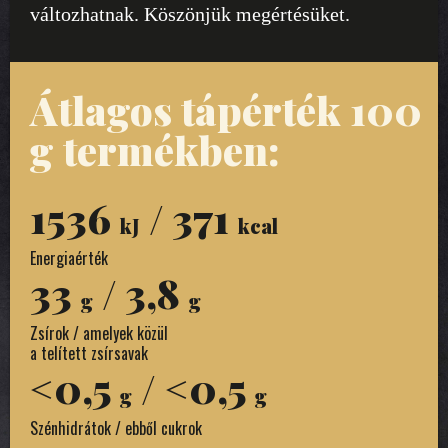
változhatnak. Köszönjük megértésüket.
Átlagos tápérték 100
g termékben:
1536
/ 371
kJ
kcal
Energiaérték
33
/ 3,8
g
g
Zsírok / amelyek közül
a telített zsírsavak
<0,5
/ <0,5
g
g
Szénhidrátok / ebből cukrok