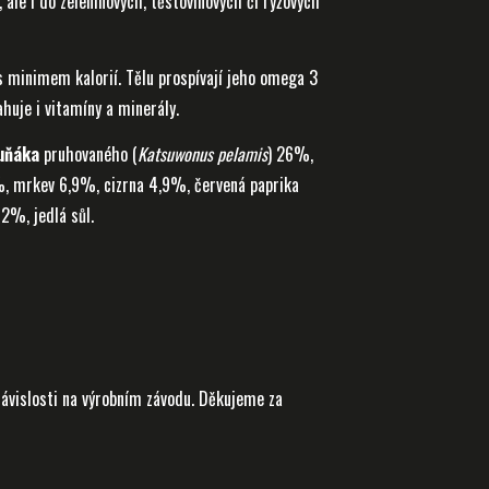
 ale i do zeleninových, těstovinových či rýžových
 minimem kalorií. Tělu prospívají jeho omega 3
huje i vitamíny a minerály.
uňáka
pruhovaného (
Katsuwonus pelamis
) 26%,
,9%, mrkev 6,9%, cizrna 4,9%, červená paprika
 2%, jedlá sůl.
ávislosti na výrobním závodu. Děkujeme za