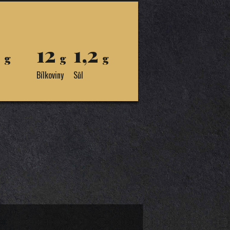
5
12
1,2
g
g
g
Bílkoviny
Sůl