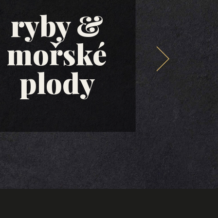
ryby &
mořské
ol
plody