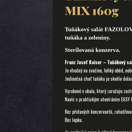
MIX 160g
Tuňákový salát FAZOLOVÝ
tuňáka a zeleniny.
Sterilovaná konzerva.
Franz Josef Kaiser – Tuňákový s
Je vhodný na svačinu, lehký oběd, nebo
Jedinečná chuť tuňáka je skvěle dolad
Vyrobené v obalu, který zaručuje zach
Navíc s praktickým otevíráním EASY 
Bez přidaných konzervantů, zahušťovad
Bez lepku.