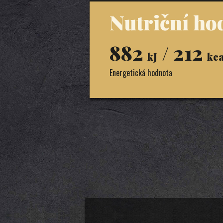
Nutriční ho
882
/ 212
kJ
kca
Energetická hodnota