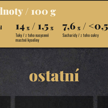
dnoty / 100 g
14
/ 1,5
7,6
/ <0,
l
g
g
g
Tuky / z toho nasycené
Sacharidy / z toho cukry
mastné kyseliny
ostatní