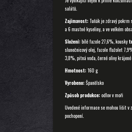
Je vynikající nejen k přímé konzumaci,
salátů.
Zajímavost:
Tuňák je zdravý pokrm s
a 6 mastné kyseliny, a ve velkém obsa
Složení:
bílé fazole 27,6%, kousky
t
slunečnicový olej, fazole flažolet 7
3,8%, pitná voda, černé olivy krájené
Hmotnost:
160 g
Vyrobeno:
Španělsko
Způsob produkce:
odlov v moři
Uvedené informace se mohou lišit v z
pochopení.