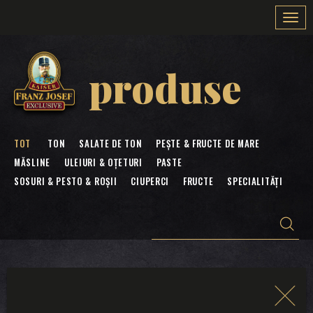
Togg
navi
produse
TOT
TON
SALATE DE TON
PEȘTE & FRUCTE DE MARE
MĂSLINE
ULEIURI & OȚETURI
PASTE
SOSURI & PESTO & ROȘII
CIUPERCI
FRUCTE
SPECIALITĂȚI