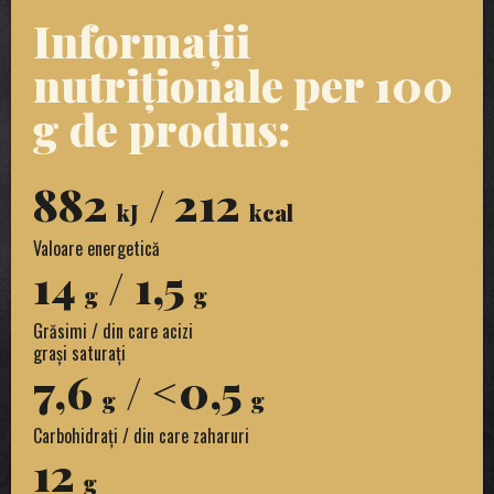
Informații
nutriționale per 100
g de produs:
882
/ 212
kJ
kcal
Valoare energetică
14
/ 1,5
g
g
Grăsimi / din care acizi
grași saturați
7,6
/ <0,5
g
g
Carbohidrați / din care zaharuri
12
g