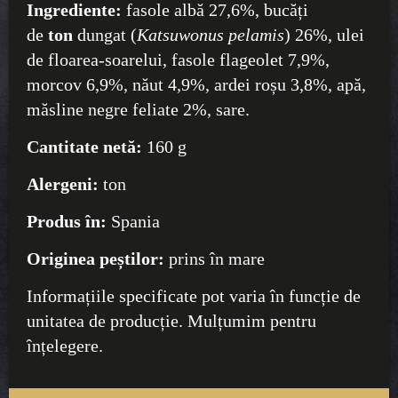
Ingrediente:
fasole albă 27,6%, bucăți
de
ton
dungat (
Katsuwonus pelamis
) 26%, ulei
de floarea-soarelui, fasole flageolet 7,9%,
morcov 6,9%, năut 4,9%, ardei roșu 3,8%, apă,
măsline negre feliate 2%, sare.
Cantitate netă:
160 g
Alergeni:
ton
Produs în:
Spania
Originea peștilor:
prins în mare
Informațiile specificate pot varia în funcție de
unitatea de producție. Mulțumim pentru
înțelegere.