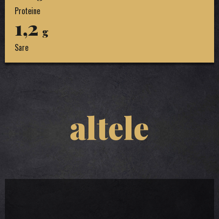
Proteine
1,2
g
Sare
altele