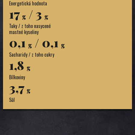
Energetická hodnota
17
/ 3
g
g
Tuky / z toho nasycené
mastné kyseliny
0,1
/ 0,1
g
g
Sacharidy / z toho cukry
1,8
g
Bílkoviny
3,7
g
Sůl