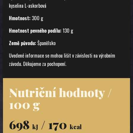
kyselina L-askorbová
Hmotnost:
300 g
Hmotnost pevného podílu:
130 g
Země původu:
Španělsko
Uvedené informace se mohou lišit v závislosti na výrobním
závodu. Děkujeme za pochopení.
Nutriční hodnoty /
100 g
698
/ 170
kJ
kcal