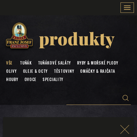
Togg
navi
produkty
VŠE
TUŇÁK
TUŇÁKOVÉ SALÁTY
RYBY & MOŘSKÉ PLODY
OLIVY
OLEJE & OCTY
TĚSTOVINY
OMÁČKY & RAJČATA
HOUBY
OVOCE
SPECIALITY