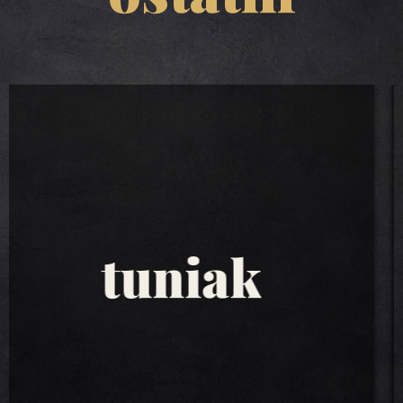
tuniakové
šaláty