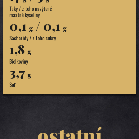
Tuky / z toho nasýtené
mastné kyseliny
0,1
/ 0,1
g
g
Sacharidy / z toho cukry
1,8
g
Bielkoviny
3,7
g
Soľ
ostatní