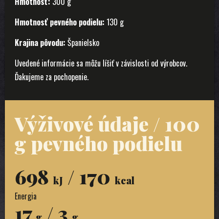
Hmotnosť:
300 g
Hmotnosť pevného podielu:
130 g
Krajina pôvodu:
Španielsko
Uvedené informácie sa môžu líšiť v závislosti od výrobcov.
Ďakujeme za pochopenie.
Výživové údaje / 100
g pevného podielu
698
/ 170
kJ
kcal
Energia
17
/ 3
g
g