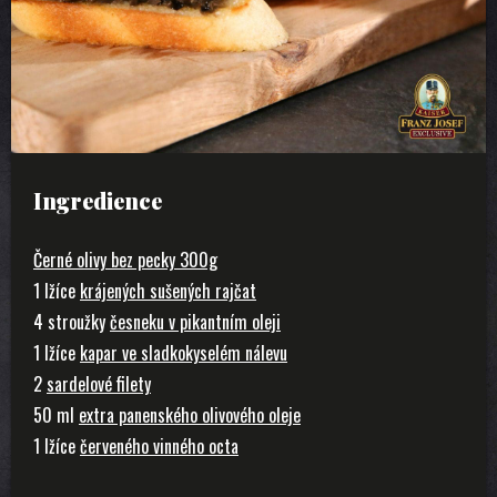
Ingredience
Černé olivy bez pecky 300g
1 lžíce
krájených sušených rajčat
4 stroužky
česneku v pikantním oleji
1 lžíce
kapar ve sladkokyselém nálevu
2
sardelové filety
50 ml
extra panenského olivového oleje
1 lžíce
červeného vinného octa