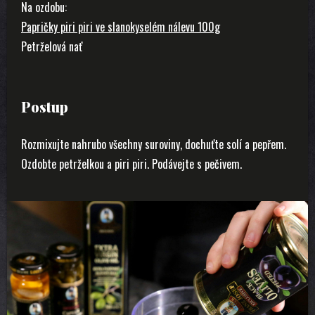
Na ozdobu:
Papričky piri piri ve slanokyselém nálevu 100g
Petrželová nať
Postup
Rozmixujte nahrubo všechny suroviny, dochuťte solí a pepřem.
Ozdobte petrželkou a piri piri. Podávejte s pečivem.