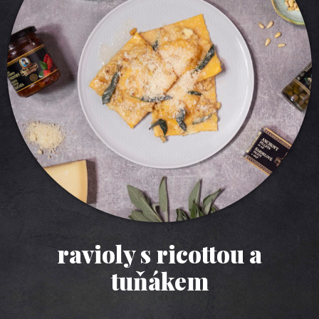
ravioly s ricottou a
tuňákem