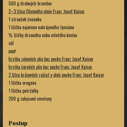
500 g drobných brambor
2–3 lžíce Olivového oleje Franz Josef Kaiser
1 stroužek česneku
1 lžička najemno nakrájeného tymiánu
½ lžičky drceného nebo mletého kmínu
sůl
pepř
hrstka zelených oliv bez pecky Franz Josef Kaiser
hrstka černých oliv bez pecky Franz Josef Kaiser
2 lžíce krájených rajčat v oleji pecky Franz Josef Kaiser
1 lžička oregana
1 lžička petrželky
200 g zakysané smetany
Postup