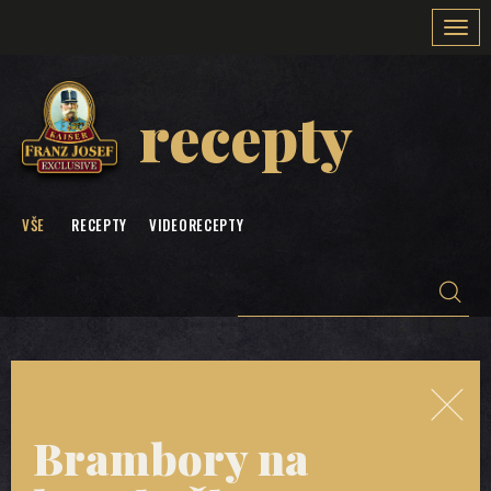
Togg
navi
recepty
VŠE
RECEPTY
VIDEORECEPTY
Brambory na