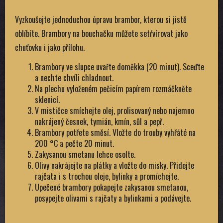
Vyzkoušejte jednoduchou úpravu brambor, kterou si jistě
oblíbíte. Brambory na bouchačku můžete setŕvírovat jako
chuťovku i jako přílohu.
Brambory ve slupce uvařte doměkka (20 minut). Sceďte
a nechte chvíli chladnout.
Na plechu vyloženém pečicím papírem rozmáčkněte
sklenicí.
V mističce smíchejte olej, prolisovaný nebo najemno
nakrájený česnek, tymián, kmín, sůl a pepř.
Brambory potřete směsí. Vložte do trouby vyhřáté na
200 °C a pečte 20 minut.
Zakysanou smetanu lehce osolte.
Olivy nakrájejte na plátky a vložte do misky. Přidejte
rajčata i s trochou oleje, bylinky a promíchejte.
Upečené brambory pokapejte zakysanou smetanou,
posypejte olivami s rajčaty a bylinkami a podávejte.