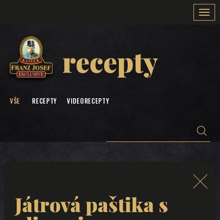
Togg
navi
recepty
VŠE
RECEPTY
VIDEORECEPTY
Játrová paštika s