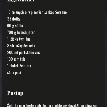
15
zelených oliv plněných šunkou Serrano
3 šalotky
60 g sádla
700 g husích jater
1 lžička tymiánu
3 stroužky česneku
200 ml portského vína
100 g másla
1 plátek želatiny
sůl a pepř
Postup
Šalotku nakrájejte nadrobno a nechte zesklovatět na pánvi se