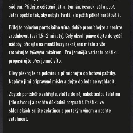
sádlem. Přidejte očištěná játra, tymián, česnek, sůl a pepř.
Játra opečte tak, aby nebyla tvrdá, ale ještě pěkně narůžovělá.
Přilejte polovinu
portského vína
, dobře promíchejte a nechte
zredukovat (asi 1,5–2 minuty). Celý obsah pánve dejte do vyšší
nádoby, přidejte na menší kusy nakrájené máslo a vše
rozmixujte tyčovým mixérem. Pro jemnější variantu paštiku
propasírujte přes jemné síto.
Olivy překrojte na polovinu a přimíchejte do hotové paštiky.
Naplňte jimi připravené misky a dejte do lednice vychladit.
Zbytek portského zahřejte, vložte do něj nabobtnalou želatinu
(dle návodu) a nechte důkladně rozpustit. Paštiku ve
skleničkách zalijte želatinou s portským vínem a nechte
zatuhnout.