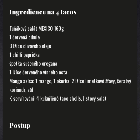
Ingredience na 4 tacos
Tuňákový salát MEXICO 160g
1 červená cibule
3 lžíce olivového oleje
1 chilli paprička
špetka sušeného oregana
1 lžíce červeného vinného octa
Mango salsa: 1 mango, 1 okurka, 2 lžíce limetkové šťávy, čerstvý
koriandr, sůl
K servírování: 4 kukuřičné taco shells, listový salát
Postup