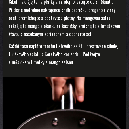
Cibuli nakrájejte na plátky a na oleji orestujte do změknutí.
Přidejte nadrobno nakrájenou chilli papričku, oregano a vinný
ocet, promíchejte a odstavte z plotny. Na mangovou salsu
nakrájejte mango a okurku na kostičky, smíchejte s limetkovou
šťávou a nasekaným koriandrem a dochuťte solí.
Každé taco naplňte trochu listového salátu, orestované cibule,
tuňákového salátu a čerstvého koriandru. Podávejte
s měsíčkem limetky a mango salsou.