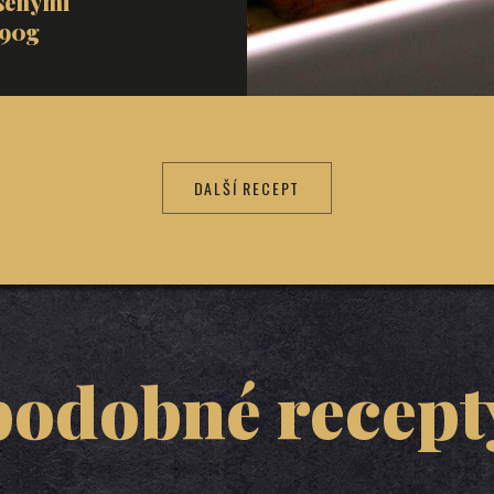
ušenými
190g
DALŠÍ RECEPT
podobné recept