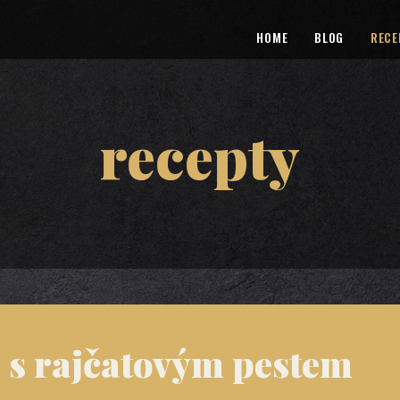
HOME
BLOG
RECE
recepty
 s rajčatovým pestem