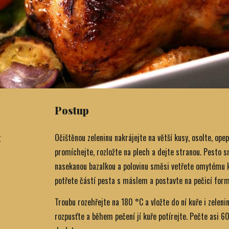
Postup
g
Očištěnou zeleninu nakrájejte na větší kusy, osolte, opep
promíchejte, rozložte na plech a dejte stranou. Pesto
nasekanou bazalkou a polovinu směsi vetřete omytému ku
potřete částí pesta s máslem a postavte na pečicí form
Troubu rozehřejte na 180 °C a vložte do ní kuře i zelen
rozpusťte a během pečení jí kuře potírejte. Pečte asi 