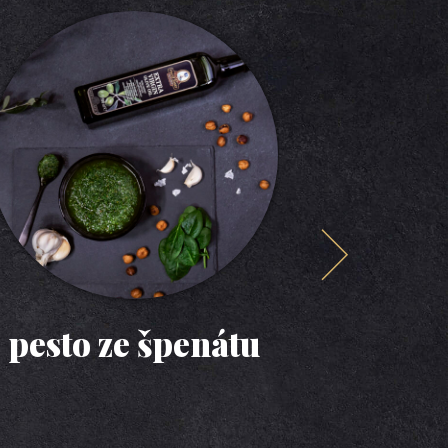
pesto ze špenátu
po
tu
č