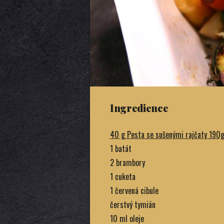
Ingredience
40 g Pesta se sušenými rajčaty 190
1 batát
2 brambory
1 cuketa
1 červená cibule
čerstvý tymián
10 ml oleje