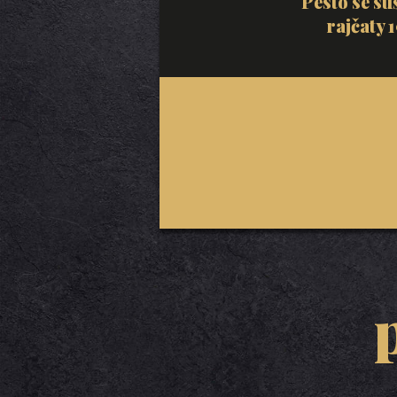
Pesto se s
rajčaty 