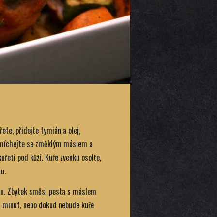
řete, přidejte tymián a olej,
 smíchejte se změklým máslem a
řeti pod kůži. Kuře zvenku osolte,
u.
inu. Zbytek směsi pesta s máslem
60 minut, nebo dokud nebude kuře