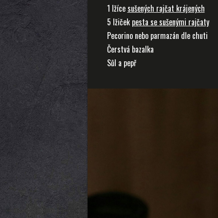
1 lžíce
sušených rajčat krájených
5 lžiček
pesta se sušenými rajčaty
Pecorino nebo parmazán dle chuti
Čerstvá bazalka
Sůl a pepř