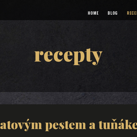
HOME
BLOG
RECE
recepty
čatovým pestem a tuňák