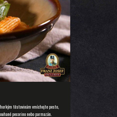
K horkým těstovinám vmíchejte pesto,
trouhané pecorino nebo parmazán.