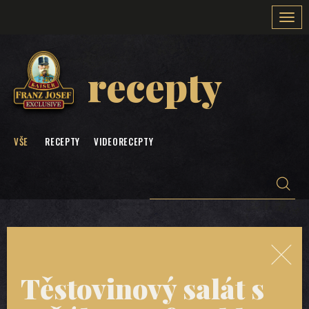
Togg
navi
recepty
VŠE
RECEPTY
VIDEORECEPTY
Těstovinový salát s