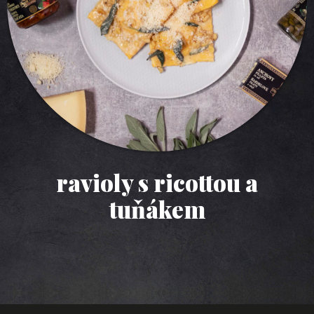
ravioly s ricottou a
tuňákem