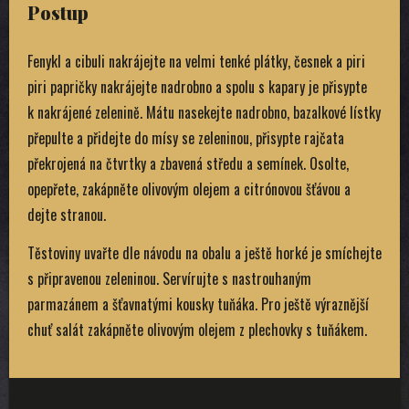
Postup
Fenykl a cibuli nakrájejte na velmi tenké plátky, česnek a piri
piri papričky nakrájejte nadrobno a spolu s kapary je přisypte
k nakrájené zelenině. Mátu nasekejte nadrobno, bazalkové lístky
přepulte a přidejte do mísy se zeleninou, přisypte rajčata
překrojená na čtvrtky a zbavená středu a semínek. Osolte,
opepřete, zakápněte olivovým olejem a citrónovou šťávou a
dejte stranou.
Těstoviny uvařte dle návodu na obalu a ještě horké je smíchejte
s připravenou zeleninou. Servírujte s nastrouhaným
parmazánem a šťavnatými kousky tuňáka. Pro ještě výraznější
chuť salát zakápněte olivovým olejem z plechovky s tuňákem.