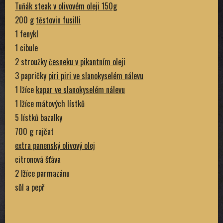
Tuňák steak v olivovém oleji 150g
200 g
těstovin fusilli
1 fenykl
1 cibule
2 stroužky
česneku v pikantním oleji
3 papričky
piri piri ve slanokyselém nálevu
1 lžíce
kapar ve slanokyselém nálevu
1 lžíce mátových lístků
5 lístků bazalky
700 g rajčat
extra panenský olivový olej
citronová šťáva
2 lžíce parmazánu
sůl a pepř