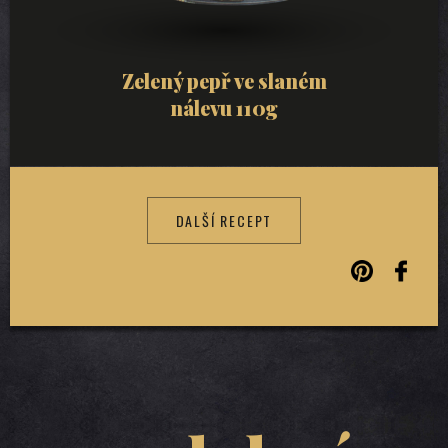
Zelený pepř ve slaném
nálevu 110g
DALŠÍ RECEPT