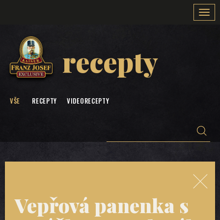
Togg
navi
recepty
VŠE
RECEPTY
VIDEORECEPTY
Vepřová panenka s