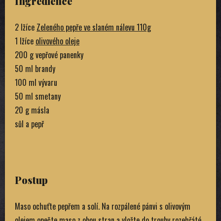
Ingredience
2 lžíce
Zeleného pepře ve slaném nálevu 110g
1 lžíce
olivového oleje
200 g vepřové panenky
50 ml brandy
100 ml vývaru
50 ml smetany
20 g másla
sůl a pepř
Postup
Maso ochuťte pepřem a solí. Na rozpálené pánvi s olivovým
olejem opečte maso z obou stran a vložte do trouby rozehřáté