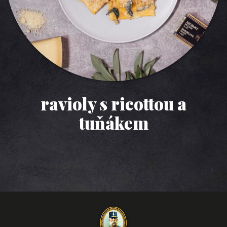
ravioly s ricottou a
tuňákem