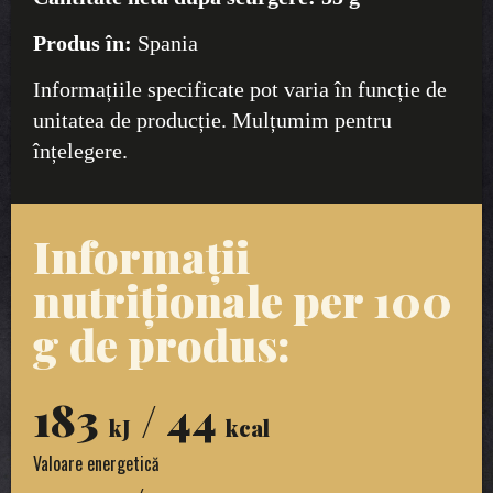
Produs în:
Spania
Informațiile specificate pot varia în funcție de
unitatea de producție. Mulțumim pentru
înțelegere.
Informații
nutriționale per 100
g de produs:
183
/ 44
kJ
kcal
Valoare energetică