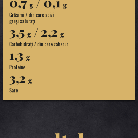
0,7
/ 0,1
g
g
Grăsimi / din care acizi
grași saturați
3,5
/ 2,2
g
g
Carbohidrați / din care zaharuri
1,3
g
Proteine
3,2
g
Sare