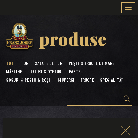
Togg
navi
produse
TOT
TON
SALATE DE TON
PEȘTE & FRUCTE DE MARE
MĂSLINE
ULEIURI & OȚETURI
PASTE
SOSURI & PESTO & ROȘII
CIUPERCI
FRUCTE
SPECIALITĂȚI