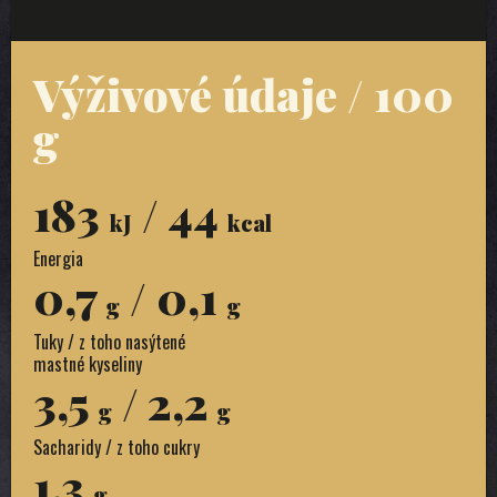
Výživové údaje / 100
g
183
/ 44
kJ
kcal
Energia
0,7
/ 0,1
g
g
Tuky / z toho nasýtené
mastné kyseliny
3,5
/ 2,2
g
g
Sacharidy / z toho cukry
1,3
g