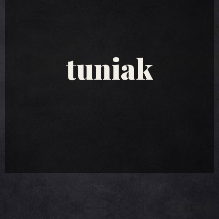
tuniakové
šaláty