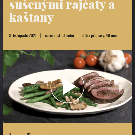
sušenými rajčaty a
kaštany
9. listopadu 2021
náročnost: střední
doba přípravy: 40 min