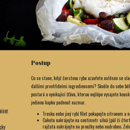
Postup
Co se stane, když čerstvou rybu uzavřete natěsno se sla
dalšími prvotřídními ingrediencemi? Skvěle do sebe bě
postará o vynikající šťávu, kterou nejlépe vysajete kous
jedinou kapku padnout nazmar.
aiser
Tresku nebo jiný rybí filet pokapejte citronem a n
Cuketu nakrájejte na centimetr silná (půl či čtvr
rajčata nakrájejte na proužky nebo nadrobno. Zele
cky