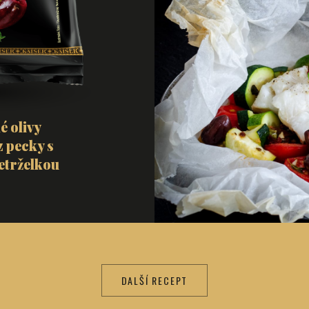
é olivy
 pecky s
etrželkou
DALŠÍ RECEPT