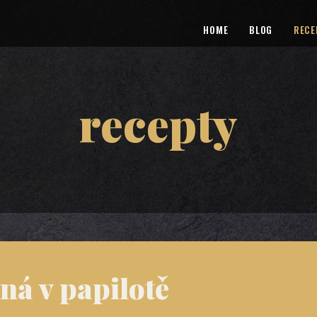
HOME
BLOG
RECE
recepty
ná v papilotě