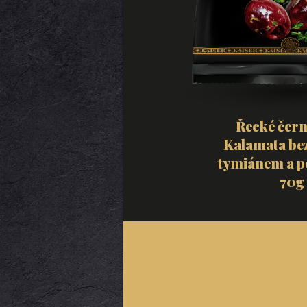
Řecké čern
Kalamata bez
tymiánem a p
70g