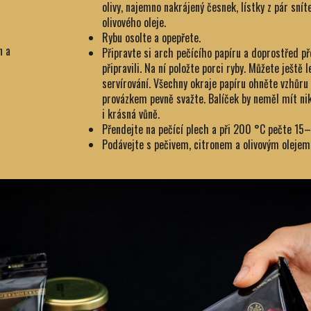
olivy, najemno nakrájený česnek, lístky z pár sníte
olivového oleje.
Rybu osolte a opepřete.
n a
Připravte si arch pečícího papíru a doprostřed př
připravili. Na ní položte porci ryby. Můžete ještě 
servírování. Všechny okraje papíru ohněte vzhůru 
provázkem pevně svažte. Balíček by neměl mít nik
i krásná vůně.
Přendejte na pečící plech a při 200 °C pečte 15
Podávejte s pečivem, citronem a olivovým olejem