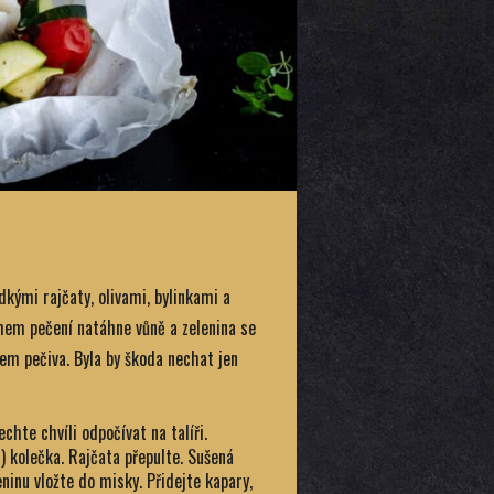
dkými rajčaty, olivami, bylinkami a
hem pečení natáhne vůně a zelenina se
kem pečiva. Byla by škoda nechat jen
echte chvíli odpočívat na talíři.
t) kolečka. Rajčata přepulte. Sušená
ninu vložte do misky. Přidejte kapary,