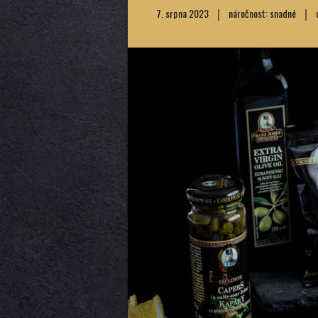
7. srpna 2023
náročnost: snadné
d