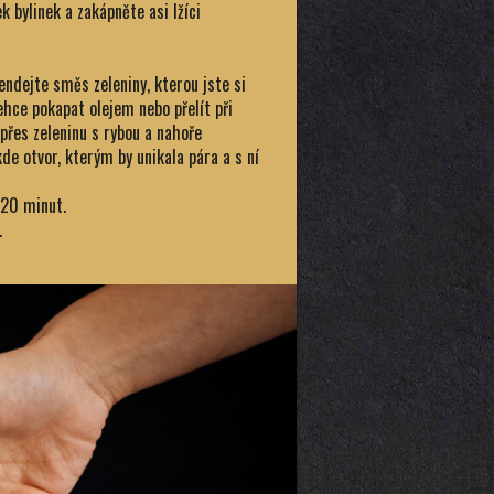
k bylinek a zakápněte asi lžíci
endejte směs zeleniny, kterou jste si
lehce pokapat olejem nebo přelít při
přes zeleninu s rybou a nahoře
de otvor, kterým by unikala pára a s ní
–20 minut.
.