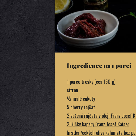
Ingredience na 1 porci
1 porce tresky (cca 150 g)
citron
½ malé cukety
5 cherry rajčat
2 sušená rajčata v oleji Franz Josef K
2 lžičky kapary Franz Josef Kaiser
hrstka řeckých olivy kalamata bez pe