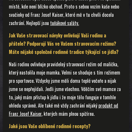
místě, kde není blízko obchod. Proto s sebou vozím kaše nebo
svačinky od Franz Josef Kaiser, které mě v tu chvíli docela
zachrání. Nejlepší jsou
tuňákové saláty.
Jak Vaše stravovací návyky ovlivňují Vaši rodinu a
přátele? Podporují Vás ve Vašem stravovacím režimu?
Máte nějaké společné rodinné tradice týkající se jídla?
Naši rodinu ovlivňuje pravidelný stravovací režim od malička,
který nastolila moje mamka. Velmi se shoduje s tím režimem
pro sportovce. Vždycky jsme měli doma teplé večeře a nijak
jsme se nepřejídali. Jedli jsme všechno. Vděčím své mamce za
to, jaký mám přístup k jídlu i že moje tělo funguje v tomhle
ohledu správně. Ale také mě vždy zachrání nějaký
produkt od
Franz Josef Kaiser
, kterých mám plnou spižírnu.
Jaké jsou Vaše oblíbené rodinné recepty?