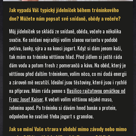
Jak vypadá Váš typický jídelníček během tréninkového
dne? Můžete nám popsat své snídaně, obědy a večeře?
Můj jídelníček se skládá ze snídaně, oběda, večeře a několika
svačin. Ke snídani nejraději volím slanou variantu v podobě
pečiva, šunky, sýra a na konci jogurt. Když si dám jenom kaši,
tak mám na tréninku většinou hlad. Před jídlem si ještě ráda
dám vodu a potom fresh z pomerančů a kávu. Na oběd, který je
většinou před dalším tréninkem, volím něco, co mi dodá energii
a zároveň mě nezatíží. Ideální jsou těstoviny, které jsou i rychlé
na přípravu. Mám ráda penne s
Basilico rajčatovou omáčkou od
Franz Josef Kaiser
. K večeři volím většinou nějaké maso,
zeleninu apod. Po tréninku si dávám hned banán a protein,
odpoledne ke svačině třeba jogurt s granolou.
Jak se mění Vaše strava v období mimo závody nebo mimo