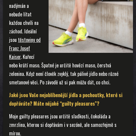
nadýmán a
nebude lítat
každou chvíli na
záchod. Ideální
jsou
těstoviny od
Franz Josef
Kaiser
. Kuřecí
nebo krůtí maso. Špatné je určitě hovězí maso, čerstvá
zelenina. Když není člověk zvyklý, tak pálivé jídlo nebo různé
smetanové věci. Po závodě už si pak můžu dát, co chci.
Jaké jsou Vaše nejoblíbenější jídla a pochoutky, které si
dopřáváte? Máte nějaké “guilty pleasures”?
Moje guilty pleasures jsou určitě sladkosti, čokoláda a
zmrzlina, kterou si dopřávám i v sezóně, ale samozřejmě s
mírou.