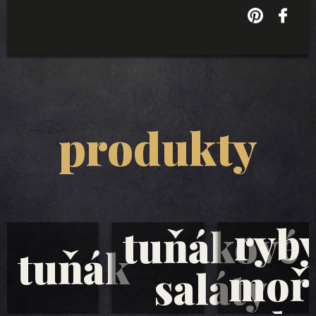
produkty
ryb
tuňákové
tuňák
moř
saláty