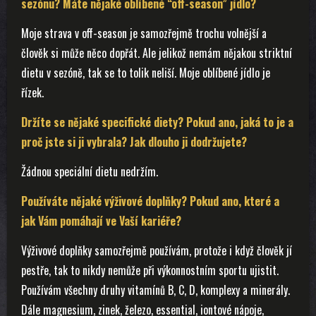
sezónu? Máte nějaké oblíbené “off-season” jídlo?
Moje strava v off-season je samozřejmě trochu volnější a
člověk si může něco dopřát. Ale jelikož nemám nějakou striktní
dietu v sezóně, tak se to tolik neliší. Moje oblíbené jídlo je
řízek.
Držíte se nějaké specifické diety? Pokud ano, jaká to je a
proč jste si ji vybrala? Jak dlouho ji dodržujete?
Žádnou speciální dietu nedržím.
Používáte nějaké výživové doplňky? Pokud ano, které a
jak Vám pomáhají ve Vaší kariéře?
Výživové doplňky samozřejmě používám, protože i když člověk jí
pestře, tak to nikdy nemůže při výkonnostním sportu ujistit.
Používám všechny druhy vitamínů B, C, D, komplexy a minerály.
Dále magnesium, zinek, železo, essential, iontové nápoje,