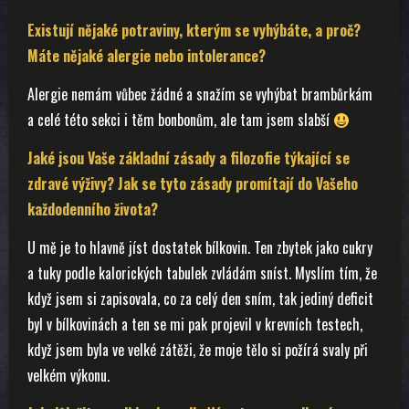
Existují nějaké potraviny, kterým se vyhýbáte, a proč?
Máte nějaké alergie nebo intolerance?
Alergie nemám vůbec žádné a snažím se vyhýbat brambůrkám
a celé této sekci i těm bonbonům, ale tam jsem slabší
Jaké jsou Vaše základní zásady a filozofie týkající se
zdravé výživy? Jak se tyto zásady promítají do Vašeho
každodenního života?
U mě je to hlavně jíst dostatek bílkovin. Ten zbytek jako cukry
a tuky podle kalorických tabulek zvládám sníst. Myslím tím, že
když jsem si zapisovala, co za celý den sním, tak jediný deficit
byl v bílkovinách a ten se mi pak projevil v krevních testech,
když jsem byla ve velké zátěži, že moje tělo si požírá svaly při
velkém výkonu.