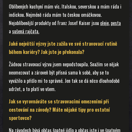
Oblíbených kuchyní mám víc. Italskou, severskou a mám ráda i
indickou. Nejméně ráda mám tu českou omáčkovou.
Nejoblíbenější produkty od Franz Josef Kaiser jsou
oleje
,
pesta
a
sušená rajčata.
Jaké největší výzvy jste zažila ve své stravovací rutině
během kariéry? Jak jste je překonala?
Žádnou stravovací výzvu jsem nepodstoupila. Snažím se nějak
neomezovat a zároveň být přísná sama k sobě, aby se to
vyvážilo a přišlo mi to správné. Jen tak se dá něco dlouhodobě
udržet, a to platí ve všem.
Jak se vyrovnáváte se stravovacími omezeními při
cestování na závody? Máte nějaké tipy pro ostatní
sportovce?
Na závodech bývá občas špatné jídlo a občas jste i ve špatném