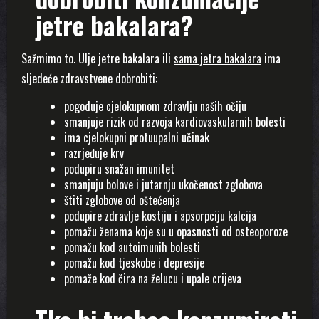
jetre bakalara?
Sažmimo to. Ulje jetre bakalara ili
sama jetra bakalara
ima
sljedeće zdravstvene dobrobiti:
pogoduje cjelokupnom zdravlju naših očiju
smanjuje rizik od razvoja kardiovaskularnih bolesti
ima cjelokupni protuupalni učinak
razrjeđuje krv
podupiru snažan imunitet
smanjuju bolove i jutarnju ukočenost zglobova
štiti zglobove od oštećenja
podupire zdravlje kostiju i apsorpciju kalcija
pomažu ženama koje su u opasnosti od osteoporoze
pomažu kod autoimunih bolesti
pomažu kod tjeskobe i depresije
pomaže kod čira na želucu i upale crijeva