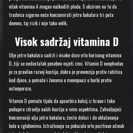
višak vitamina A mogao naškoditi plodu. S obzirom na to da
trudnica sigurno neće konzumirati jetru bakalara tri puta
dnevno, taj rizik i nije tako velik.
Visok sadržaj vitamina D
Ulje jetre bakalara sadrži i visoke doze vrlo korisnog vitamina
D, čiji se nedostatak posebno osjeti zimi. Vitamin D neophodan
je za pravilan razvoj kostiju, dobra je prevencija protiv rahitisa
kod djece, a pomaže i ženama u menopauzi u borbi protiv
osteoporoze.
Vitamin D pomaže tijelu da apsorbira kalcij iz hrane i tako
podupire zdravlje naših kostiju u svim aspektima. Zahvaljujući
konzumaciji ulja jetre bakalara, često dolazi i do ublažavanja
bola u zglobovima. Istraživanja su pokazala vrlo pozitivan učinak