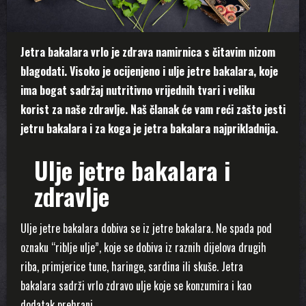
Jetra bakalara vrlo je zdrava namirnica s čitavim nizom
blagodati. Visoko je ocijenjeno i ulje jetre bakalara, koje
ima bogat sadržaj nutritivno vrijednih tvari i veliku
korist za naše zdravlje. Naš članak će vam reći zašto jesti
jetru bakalara i za koga je jetra bakalara najprikladnija.
Ulje jetre bakalara i
zdravlje
Ulje jetre bakalara dobiva se iz jetre bakalara. Ne spada pod
oznaku “riblje ulje”, koje se dobiva iz raznih dijelova drugih
riba, primjerice tune, haringe, sardina ili skuše. Jetra
bakalara sadrži vrlo zdravo ulje koje se konzumira i kao
dodatak prehrani.