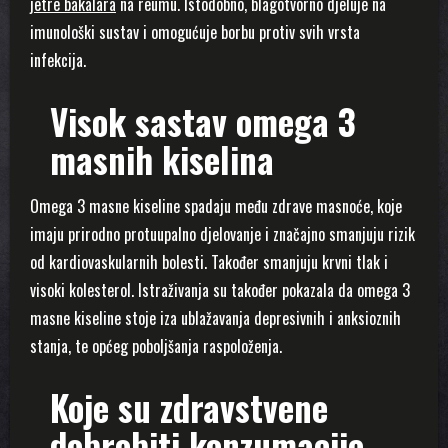
jetre bakalara
na reumu. Istodobno, blagotvorno djeluje na
imunološki sustav i omogućuje borbu protiv svih vrsta
infekcija.
Visok sastav omega 3
masnih kiselina
Omega 3 masne kiseline spadaju među zdrave masnoće, koje
imaju prirodno protuupalno djelovanje i značajno smanjuju rizik
od kardiovaskularnih bolesti. Također smanjuju krvni tlak i
visoki kolesterol. Istraživanja su također pokazala da omega 3
masne kiseline stoje iza ublažavanja depresivnih i anksioznih
stanja, te općeg poboljšanja raspoloženja.
Koje su zdravstvene
dobrobiti konzumacije