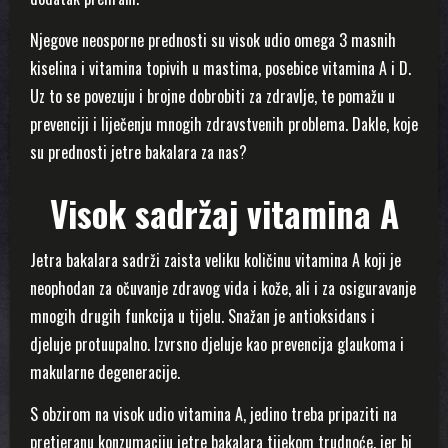
Njegove neosporne prednosti su visok udio omega 3 masnih
kiselina i vitamina topivih u mastima, posebice vitamina A i D.
Uz to se povezuju i brojne dobrobiti za zdravlje, te pomažu u
prevenciji i liječenju mnogih zdravstvenih problema. Dakle, koje
su prednosti jetre bakalara za nas?
Visok sadržaj vitamina A
Jetra bakalara sadrži zaista veliku količinu vitamina A koji je
neophodan za očuvanje zdravog vida i kože, ali i za osiguravanje
mnogih drugih funkcija u tijelu. Snažan je antioksidans i
djeluje protuupalno. Izvrsno djeluje kao prevencija glaukoma i
makularne degeneracije.
S obzirom na visok udio vitamina A, jedino treba pripaziti na
pretjeranu konzumaciju jetre bakalara tijekom trudnoće, jer bi