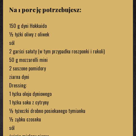
Na 1 porcję potrzebujesz:
150 g dyni Hokkaido
½ łyżki oliwy z oliwek
sól
2 garści sałaty (w tym przypadku roszponki i rukoli)
50 g mozzarelli mini
2 suszone pomidory
ziarna dyni
Dressing:
1 łyżka oleju dyniowego
1 łyżka soku z cytryny
½ łyżeczki drobno posiekanego tymianku
½ ząbku czosnku
sól