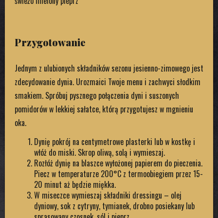
świeżo mielony pieprz
Przygotowanie
Jednym z ulubionych składników sezonu jesienno-zimowego jest
zdecydowanie dynia. Urozmaici Twoje menu i zachwyci słodkim
smakiem. Spróbuj pysznego połączenia dyni i suszonych
pomidorów w lekkiej sałatce, którą przygotujesz w mgnieniu
oka.
Dynię pokrój na centymetrowe plasterki lub w kostkę i
włóż do miski. Skrop oliwą, solą i wymieszaj.
Rozłóż dynię na blaszce wyłożonej papierem do pieczenia.
Piecz w temperaturze 200°C z termoobiegiem przez 15-
20 minut aż będzie miękka.
W miseczce wymieszaj składniki dressingu – olej
dyniowy, sok z cytryny, tymianek, drobno posiekany lub
sprasowany czosnek, sól i pieprz.