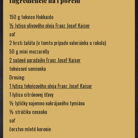
Ingrediencie na 1 porciu
150 g tekvice Hokkaido
½ lyžice olivového oleja Franz Josef Kaiser
soľ
2 hrsti šalátu (v tomto prípade valeriánka a rukola)
50 g mini mozzarelly
2 sušené paradajky Franz Josef Kaiser
tekvicové semienka
Dresing:
1 lyžica tekvicového oleja Franz Josef Kaiser
1 lyžica citrónovej šťavy
½ lyžičky najemno nakrájaného tymiánu
½ strúčika cesnaku
soľ
čerstvo mleté ​​korenie