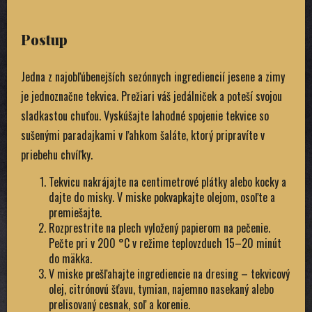
Postup
Jedna z najobľúbenejších sezónnych ingrediencií jesene a zimy
je jednoznačne tekvica. Prežiari váš jedálniček a poteší svojou
sladkastou chuťou. Vyskúšajte lahodné spojenie tekvice so
sušenými paradajkami v ľahkom šaláte, ktorý pripravíte v
priebehu chvíľky.
Tekvicu nakrájajte na centimetrové plátky alebo kocky a
dajte do misky. V miske pokvapkajte olejom, osoľte a
premiešajte.
Rozprestrite na plech vyložený papierom na pečenie.
Pečte pri v 200 °C v režime teplovzduch 15–20 minút
do mäkka.
V miske prešľahajte ingrediencie na dresing – tekvicový
olej, citrónovú šťavu, tymian, najemno nasekaný alebo
prelisovaný cesnak, soľ a korenie.