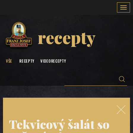
Togg
navi
recepty
VŠE
RECEPTY
VIDEORECEPTY
Tekvicový šalát so