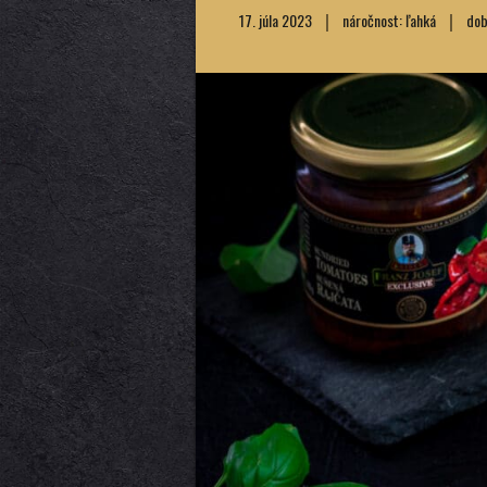
17. júla 2023
náročnost: ľahká
doba