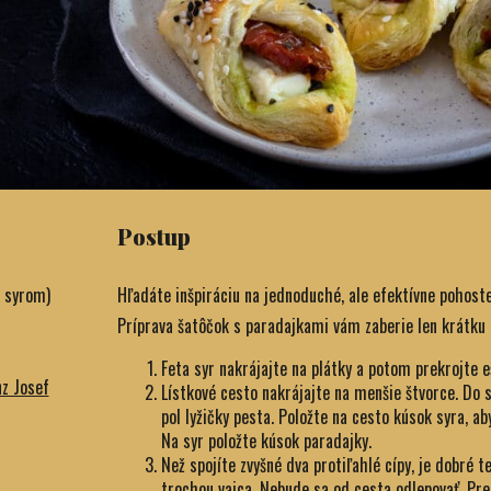
Postup
 syrom)
Hľadáte inšpiráciu na jednoduché, ale efektívne pohoste
Príprava šatôčok s paradajkami vám zaberie len krátku 
Feta syr nakrájajte na plátky a potom prekrojte eš
nz Josef
Lístkové cesto nakrájajte na menšie štvorce. Do 
pol lyžičky pesta. Položte na cesto kúsok syra, a
Na syr položte kúsok paradajky.
Než spojíte zvyšné dva protiľahlé cípy, je dobré t
trochou vajca. Nebude sa od cesta odlepovať. Pre