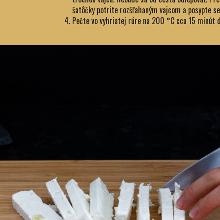
šatôčky potrite rozšľahaným vajcom a posypte 
Pečte vo vyhriatej rúre na 200 °C cca 15 minút d