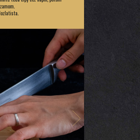
sezamom.
ozlatista.