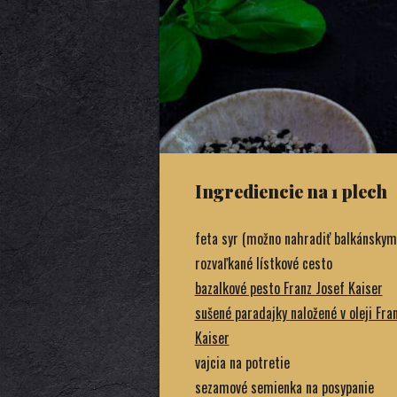
Ingrediencie na 1 plech
feta syr (možno nahradiť balkánskym
rozvaľkané lístkové cesto
bazalkové pesto Franz Josef Kaiser
sušené paradajky naložené v oleji Fra
Kaiser
vajcia na potretie
sezamové semienka na posypanie