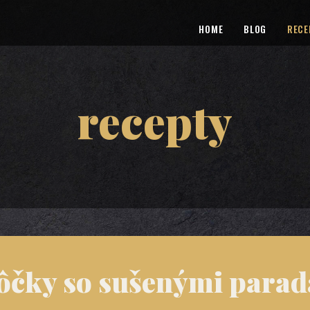
HOME
BLOG
RECE
recepty
tôčky so sušenými parad