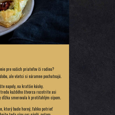
nie pre vašich priateľov či rodinu?
dobu, ale všetci si náramne pochutnajú.
te napoly, na kratšie kúsky.
stredu každého štvorca rozotrite asi
by dĺžka smerovala k protiľahlým cípom.
en, ktorý bude horný, ľahko potrieť
hnite teda cípy cez náplň, potom