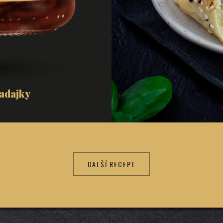
adajky
DALŠÍ RECEPT