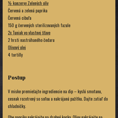
½ konzervy Zelených olív
Červená a zelená paprika
Červená cibuľa
150 g červených sterilizovaných fazule
2x Tuniak vo vlastnej šťave
2 hrsti nastrúhaného čedaru
Olivový olej
4 tortilly
Postup
V miske premiešajte ingrediencie na dip – kyslú smotanu,
cesnak rozotrený so soľou a nakrájanú pažítku. Dajte zatiaľ do
chladničky.
Obe papriky nakrájajte na drobné kocky. Olivy nakrájajte na