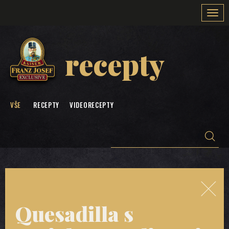
Togg
navi
recepty
VŠE
RECEPTY
VIDEORECEPTY
Quesadilla s