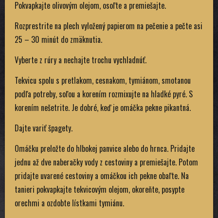
Pokvapkajte olivovým olejom, osoľte a premiešajte.
Rozprestrite na plech vyložený papierom na pečenie a pečte asi
25 – 30 minút do zmäknutia.
Vyberte z rúry a nechajte trochu vychladnúť.
Tekvicu spolu s pretlakom, cesnakom, tymiánom, smotanou
podľa potreby, soľou a korením rozmixujte na hladké pyré. S
korením nešetrite. Je dobré, keď je omáčka pekne pikantná.
Dajte variť špagety.
Omáčku preložte do hlbokej panvice alebo do hrnca. Pridajte
jednu až dve naberačky vody z cestoviny a premiešajte. Potom
pridajte uvarené cestoviny a omáčkou ich pekne obaľte. Na
tanieri pokvapkajte tekvicovým olejom, okoreňte, posypte
orechmi a ozdobte lístkami tymiánu.