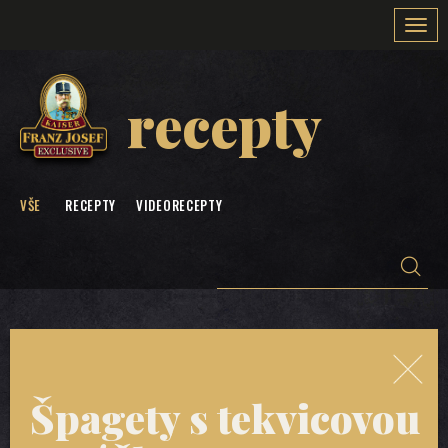
Togg
navi
recepty
VŠE
RECEPTY
VIDEORECEPTY
Špagety s tekvicovou