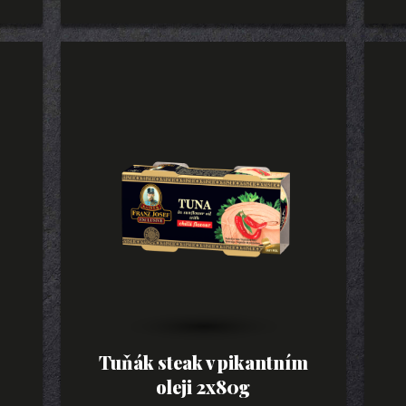
Tuňák steak v pikantním
oleji 2x80g