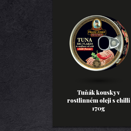
Tuňák kousky v
rostlinném oleji s chilli
170g