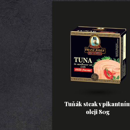
Tuňák steak v pikantní
oleji 80g