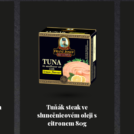
m
Tuňák steak ve
slunečnicovém oleji s
citronem 80g